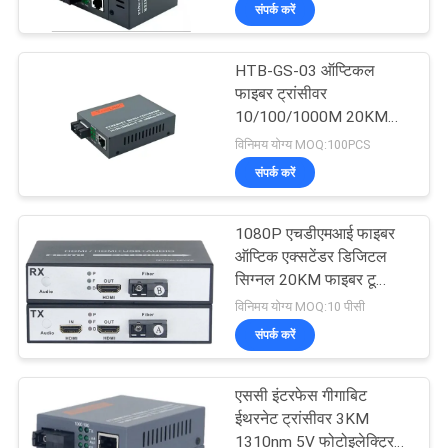
संपर्क करें
गुणवत्ता
नियंत्रण
HTB-GS-03 ऑप्टिकल
50
फाइबर ट्रांसीवर
संपर्क
10/100/1000M 20KM
फाइबर ऑप्टिक पैच कॉर्ड
1310nm सिंगल मोड डबल
विनिमय योग्य MOQ:100PCS
करें
फाइबर
संपर्क करें
समाचार
1080P एचडीएमआई फाइबर
ऑप्टिक एक्सटेंडर डिजिटल
मामलों
सिग्नल 20KM फाइबर टू
25
एचडीएमआई मीडिया कन्वर्टर
विनिमय योग्य MOQ:10 पीसी
संपर्क करें
GPON EPON ONU
एससी इंटरफेस गीगाबिट
ईथरनेट ट्रांसीवर 3KM
1310nm 5V फोटोइलेक्ट्रिक