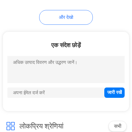
30
और देखो
फाइबर ऑप्टिक ब्याह बंद
एक संदेश छोड़ें
43
फाइबर ऑप्टिक एडेप्टर
लोकप्रिय श्रेणियां
सभी