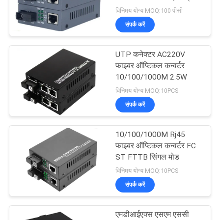
कन्वर्टर
विनिमय योग्य MOQ:100 पीसी
संपर्क करें
11
UTP कनेक्टर AC220V
एफटीटीएच उपकरण
फाइबर ऑप्टिकल कन्वर्टर
10/100/1000M 2.5W
विनिमय योग्य MOQ:10PCS
संपर्क करें
10/100/1000M Rj45
66
फाइबर ऑप्टिकल कन्वर्टर FC
फाइबर ऑप्टिक वितरण
ST FTTB सिंगल मोड
विनिमय योग्य MOQ:10PCS
बॉक्स
संपर्क करें
एमडीआईएक्स एसएम एससी