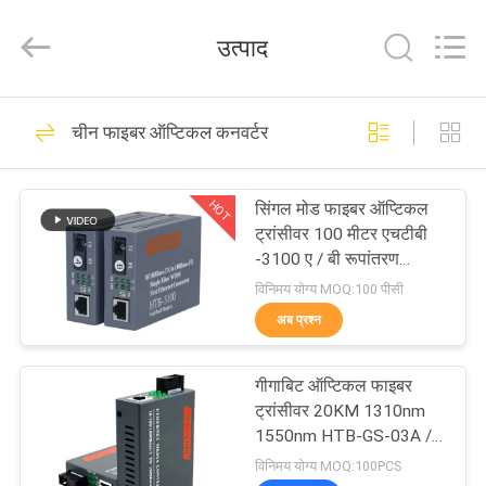
ऑप्टिकल
कन्वर्टर
आपूर्तिकर्ता.
उत्पाद
Copyright
©
2021
-
2025
घर
56
fibers-
optics.com.
चीन फाइबर ऑप्टिकल कनवर्टर
All
Rights
फाइबर ऑप्टिक केबल
Reserved.
उत्पादों
Developed
by
HOT
सिंगल मोड फाइबर ऑप्टिकल
ECER
ट्रांसीवर 100 मीटर एचटीबी
हमारे
-3100 ए / बी रूपांतरण
डिवाइस एससी इंटरफेस
बारे
विनिमय योग्य MOQ:100 पीसी
अब प्रश्न
में
23
गीगाबिट ऑप्टिकल फाइबर
कारखाना
फाइबर ऑप्टिक MPO
ट्रांसीवर 20KM 1310nm
भ्रमण
1550nm HTB-GS-03A /
B सिंगल मोड सिंगल फाइबर
विनिमय योग्य MOQ:100PCS