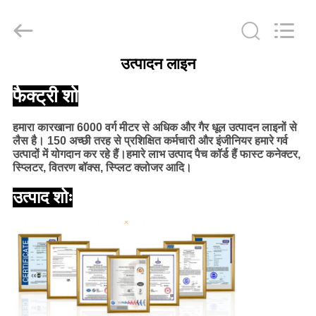
केबल
आपूर्तिकर्ता.
Copyright
©
2021
-
2025
उत्पादन लाइन
fibers-
घर
optics.com.
All
फैक्ट्री शो
Rights
Reserved.
Developed
उत्पादों
by
हमारा कारखाना 6000 वर्ग मीटर से अधिक और गैर धूल उत्पादन लाइनों से
ECER
लैस है। 150 अच्छी तरह से प्रशिक्षित कर्मचारी और इंजीनियर हमारे गर्व
उत्पादों में योगदान कर रहे हैं।हमारे लाभ उत्पाद पैच कॉर्ड हैं फास्ट कनेक्टर,
हमारे
स्प्लिटर, वितरण बॉक्स, स्प्लिट क्लोजर आदि।
बारे
उत्पाद शोः
में
कारखाना
भ्रमण