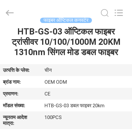
ऑप्टिकल
कन्वर्टर
supplier.
Copyright
©
फाइबर ऑप्टिकल कनवर्टर
2021
-
2025
HTB-GS-03 ऑप्टिकल फाइबर
घर
Shenzhen
Hong
An
ट्रांसीवर 10/100/1000M 20KM
Jia
Technology
उत्पादों
1310nm सिंगल मोड डबल फाइबर
Co.,Ltd..
All
Rights
Reserved.
Developed
हमारे
by
उत्पत्ति के प्लेस:
चीन
ECER
बारे
ब्रांड नाम:
OEM ODM
में
प्रमाणन:
CE
मॉडल संख्या:
HTB-GS-03 डबल फाइबर 20km
कारखाना
न्यूनतम आदेश
100PCS
भ्रमण
मात्रा: