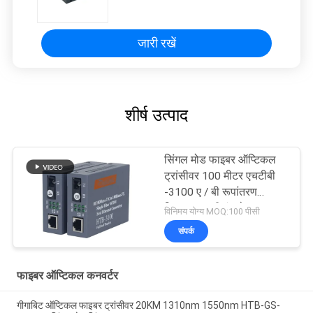
मोड डबल फाइबर
जारी रखें
शीर्ष उत्पाद
सिंगल मोड फाइबर ऑप्टिकल
ट्रांसीवर 100 मीटर एचटीबी
-3100 ए / बी रूपांतरण
डिवाइस एससी इंटरफेस
विनिमय योग्य MOQ:100 पीसी
संपर्क
फाइबर ऑप्टिकल कनवर्टर
गीगाबिट ऑप्टिकल फाइबर ट्रांसीवर 20KM 1310nm 1550nm HTB-GS-