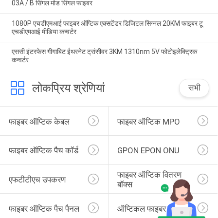
03A / B सिंगल मोड सिंगल फाइबर
1080P एचडीएमआई फाइबर ऑप्टिक एक्सटेंडर डिजिटल सिग्नल 20KM फाइबर टू
एचडीएमआई मीडिया कन्वर्टर
एससी इंटरफेस गीगाबिट ईथरनेट ट्रांसीवर 3KM 1310nm 5V फोटोइलेक्ट्रिक
कन्वर्टर
लोकप्रिय श्रेणियां
सभी
फाइबर ऑप्टिक केबल
फाइबर ऑप्टिक MPO
फाइबर ऑप्टिक पैच कॉर्ड
GPON EPON ONU
फाइबर ऑप्टिक वितरण 
एफटीटीएच उपकरण
बॉक्स
फाइबर ऑप्टिक पैच पैनल
ऑप्टिकल फाइबर पिगटेल