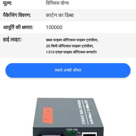
मूल्य:
विनिमय योग्य
गुणवत्ता
पैकेजिंग विवरण:
कार्टन का डिब्बा
नियंत्रण
आपूर्ति की क्षमता:
100000
संपर्क
हाई लाइट:
,
डबल फाइबर ऑप्टिकल फाइबर ट्रांसीवर
,
करें
20 किमी ऑप्टिकल फाइबर ट्रांसीवर
1310 एनएम फाइबर ऑप्टिकल कनवर्टर
समाचार
सबसे अच्छी कीमत
मामलों
साइटमैप
गोपनीयता