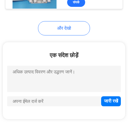
संपर्क
26
फाइबर ऑप्टिक अटेन्यूएटर
और देखो
एक संदेश छोड़ें
28
फाइबर ऑप्टिक फास्ट
कनेक्टर
33