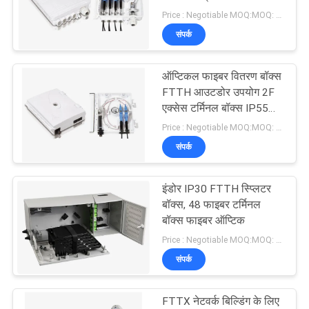
नीति
Price : Negotiable MOQ:MOQ: 500
संपर्क
11
ऑप्टिकल फाइबर वितरण बॉक्स
एफटीटीएच उपकरण
FTTH आउटडोर उपयोग 2F
एक्सेस टर्मिनल बॉक्स IP55
सुरक्षा स्तर
Price : Negotiable MOQ:MOQ: परक्राम्य है
संपर्क
इंडोर IP30 FTTH स्प्लिटर
71
बॉक्स, 48 फाइबर टर्मिनल
फाइबर ऑप्टिक वितरण
बॉक्स फाइबर ऑप्टिक
Price : Negotiable MOQ:MOQ: 100
बॉक्स
संपर्क
FTTX नेटवर्क बिल्डिंग के लिए