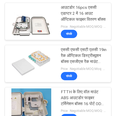
आउटडोर 16pcs एससी
32
एडाप्टर 2 में 16 आउट
ऑप्टिकल फाइबर वितरण बॉक्स
फाइबर ऑप्टिक ब्याह बंद
Price : Negotiable MOQ:MOQ: 100 PCS
संपर्क
एससी एफसी एसटी एलसी 19in
रैक ऑप्टिकल डिस्ट्रीब्यूशन
बॉक्स एसजीएस रैक माउंट
78
टर्मिनल बॉक्स
Price : Negotiable MOQ:Moq: 100 PCS
संपर्क
फाइबर ऑप्टिक एडेप्टर
FTTH के लिए वॉल माउंट
ABS आउटडोर फाइबर
टर्मिनेशन बॉक्स 16 पोर्ट ODB
ODP
Price : Negotiable MOQ:MOQ: 100 पीसी