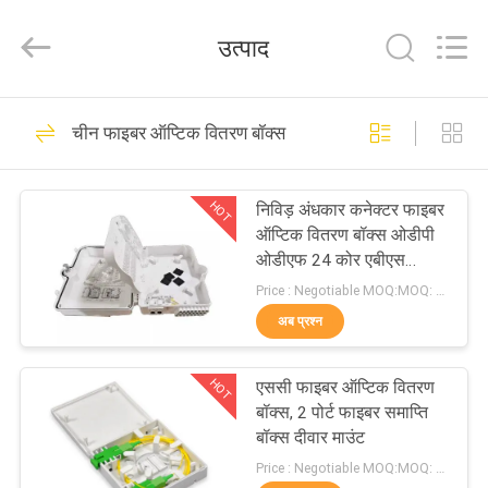
An
Jia
Technology
उत्पाद
Co.,Ltd..
All
Rights
Reserved.
Developed
घर
56
by
चीन फाइबर ऑप्टिक वितरण बॉक्स
ECER
फाइबर ऑप्टिक केबल
उत्पादों
HOT
निविड़ अंधकार कनेक्टर फाइबर
ऑप्टिक वितरण बॉक्स ओडीपी
हमारे
ओडीएफ 24 कोर एबीएस
प्लास्टिक
बारे
Price : Negotiable MOQ:MOQ: 100PCS
अब प्रश्न
में
24
HOT
एससी फाइबर ऑप्टिक वितरण
कारखाना
फाइबर ऑप्टिक MPO
बॉक्स, 2 पोर्ट फाइबर समाप्ति
भ्रमण
बॉक्स दीवार माउंट
Price : Negotiable MOQ:MOQ: 100