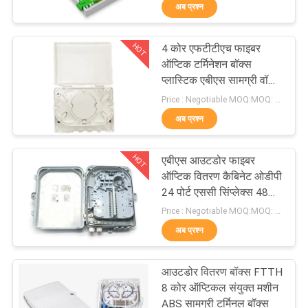
अब प्रश्न
गुणवत्ता
नियंत्रण
HOT
4 कोर एफटीटीएच फाइबर
50
ऑप्टिक टर्मिनेशन बॉक्स
संपर्क
प्लास्टिक एबीएस सामग्री वॉल
फाइबर ऑप्टिक पैच कॉर्ड
माउंट
Price : Negotiable MOQ:MOQ: 100 पीसी
करें
अब प्रश्न
समाचार
HOT
एबीएस आउटडोर फाइबर
ऑप्टिक वितरण कैबिनेट ओडीपी
मामलों
24 पोर्ट एससी सिंप्लेक्स 48
25
कोर एलसी डुप्लेक्स
Price : Negotiable MOQ:MOQ: 100PCS
अब प्रश्न
साइटमैप
GPON EPON ONU
आउटडोर वितरण बॉक्स FTTH
गोपनीयता
8 कोर ऑप्टिकल संयुक्त मशीन
ABS सामग्री टर्मिनल बॉक्स