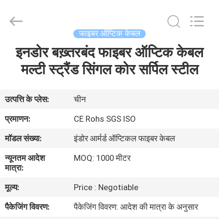
Hong
An
Jia
Technology
Co.,Ltd..
फाइबर ऑप्टिक केबल
All
Rights
Reserved.
इनडोर बख़्तरबंद फाइबर ऑप्टिक केबल
घर
Developed
by
मल्टी स्ट्रैंड सिंगल कोर सर्पिल स्टील
ECER
उत्पादों
उत्पत्ति के प्लेस:
चीन
हमारे
प्रमाणन:
CE Rohs SGS ISO
बारे
मॉडल संख्या:
इंडोर आर्मर्ड ऑप्टिकल फाइबर केबल
में
न्यूनतम आदेश
MOQ: 1000 मीटर
मात्रा:
कारखाना
मूल्य:
Price : Negotiable
भ्रमण
पैकेजिंग विवरण:
पैकेजिंग विवरण: आदेश की मात्रा के अनुसार