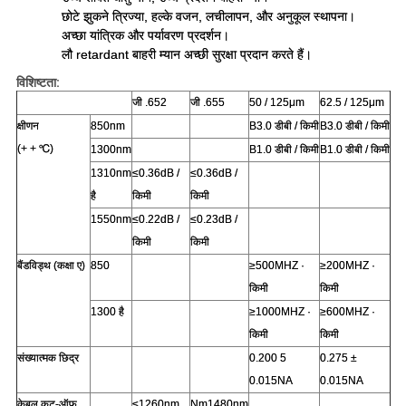
छोटे झुकने त्रिज्या, हल्के वजन, लचीलापन, और अनुकूल स्थापना।
अच्छा यांत्रिक और पर्यावरण प्रदर्शन।
लौ retardant बाहरी म्यान अच्छी सुरक्षा प्रदान करते हैं।
विशिष्टता:
जी .652
जी .655
50 / 125μm
62.5 / 125μm
क्षीणन
850nm
B3.0 डीबी / किमी
B3.0 डीबी / किमी
(+ + ℃)
1300nm
B1.0 डीबी / किमी
B1.0 डीबी / किमी
1310nm
≤0.36dB /
≤0.36dB /
है
किमी
किमी
1550nm
≤0.22dB /
≤0.23dB /
किमी
किमी
बैंडविड्थ (कक्षा ए)
850
≥500MHZ ·
≥200MHZ ·
किमी
किमी
1300 है
≥1000MHZ ·
≥600MHZ ·
किमी
किमी
संख्यात्मक छिद्र
0.200 5
0.275 ±
0.015NA
0.015NA
केबल कट-ऑफ
≤1260nm
Nm1480nm