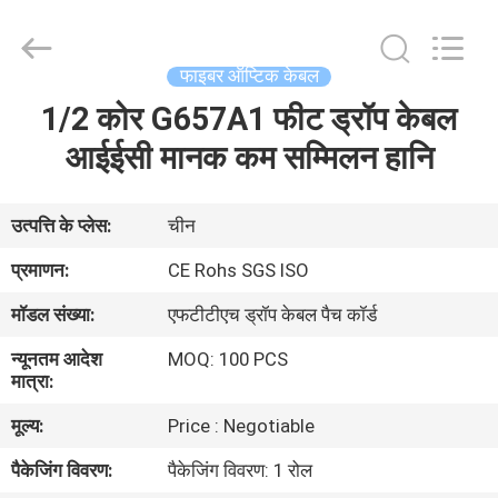
केबल
आपूर्तिकर्ता.
Copyright
©
2021
फाइबर ऑप्टिक केबल
-
2025
fibers-
1/2 कोर G657A1 फीट ड्रॉप केबल
घर
optics.com.
All
Rights
आईईसी मानक कम सम्मिलन हानि
Reserved.
Developed
उत्पादों
by
ECER
उत्पत्ति के प्लेस:
चीन
हमारे
प्रमाणन:
CE Rohs SGS ISO
बारे
मॉडल संख्या:
एफटीटीएच ड्रॉप केबल पैच कॉर्ड
में
न्यूनतम आदेश
MOQ: 100 PCS
मात्रा:
कारखाना
मूल्य:
Price : Negotiable
भ्रमण
पैकेजिंग विवरण:
पैकेजिंग विवरण: 1 रोल