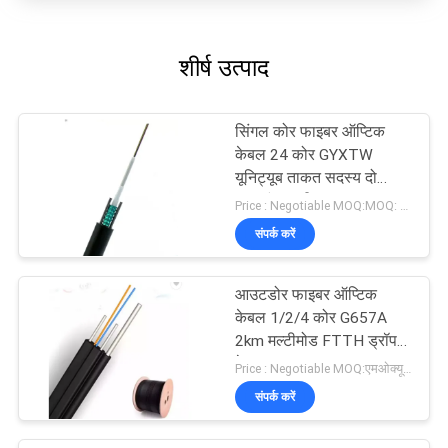
शीर्ष उत्पाद
सिंगल कोर फाइबर ऑप्टिक
केबल 24 कोर GYXTW
यूनिट्यूब ताकत सदस्य दो
समानांतर स्टील वायर
Price : Negotiable MOQ:MOQ: 1000 मीटर
संपर्क करें
आउटडोर फाइबर ऑप्टिक
केबल 1/2/4 कोर G657A
2km मल्टीमोड FTTH ड्रॉप
केबल GJYXCH
Price : Negotiable MOQ:एमओक्यू: 1000 मीटर
संपर्क करें