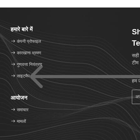
हमारे बारे में
S
कंपनी प्रोफाइल
Te
कारखाना भ्रमण
सही 
टीम
गुणवत्ता नियंत्रण
साइटमैप
हम ज
आयोजन
समाचार
मामलों