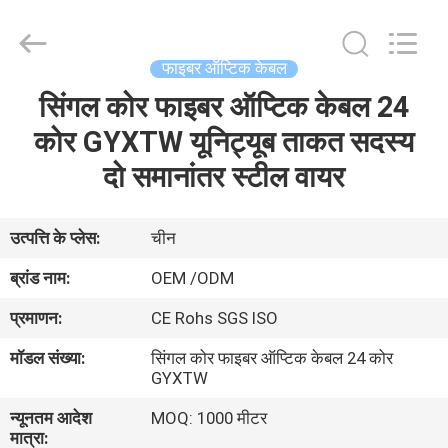
बख़्तरबंद
फाइबर
केबल
supplier.
Copyright
फाइबर ऑप्टिक केबल
©
2021
-
सिंगल कोर फाइबर ऑप्टिक केबल 24
घर
2025
Shenzhen
Hong
कोर GYXTW यूनिट्यूब ताकत सदस्य
An
Jia
उत्पादों
दो समानांतर स्टील वायर
Technology
Co.,Ltd..
All
Rights
Reserved.
हमारे
Developed
उत्पत्ति के प्लेस:
चीन
by
बारे
ECER
ब्रांड नाम:
OEM /ODM
में
प्रमाणन:
CE Rohs SGS ISO
मॉडल संख्या:
सिंगल कोर फाइबर ऑप्टिक केबल 24 कोर
कारखाना
GYXTW
भ्रमण
न्यूनतम आदेश
MOQ: 1000 मीटर
मात्रा: