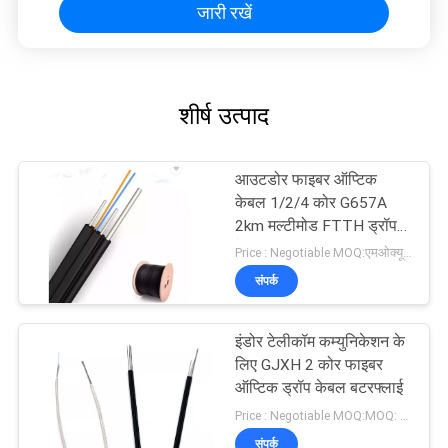
जारी रखें
शीर्ष उत्पाद
आउटडोर फाइबर ऑप्टिक
केबल 1/2/4 कोर G657A
2km मल्टीमोड FTTH ड्रॉप
केबल GJYXCH
Price : Negotiable MOQ:एमओक्यू: 1000 मीटर
संपर्क
इंडोर टेलीकॉम कम्युनिकेशन के
लिए GJXH 2 कोर फाइबर
ऑप्टिक ड्रॉप केबल बटरफ्लाई
Price : Negotiable MOQ:MOQ: 1000 मीटर
संपर्क