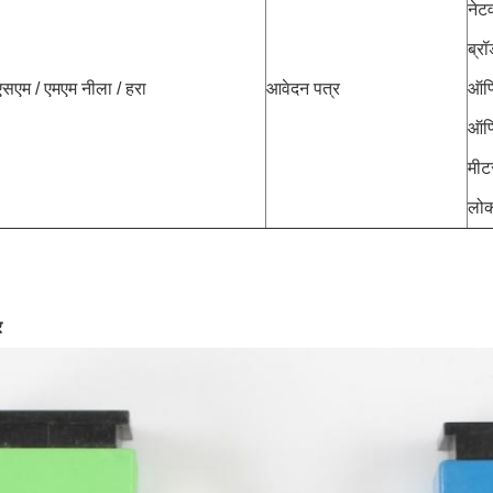
नेट
ब्रॉ
एसएम / एमएम नीला / हरा
आवेदन पत्र
ऑप
ऑप्
मीट
लोक
र