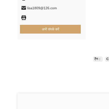
lisa1809@126.com
अभी संपर्क करें
टैग：
C