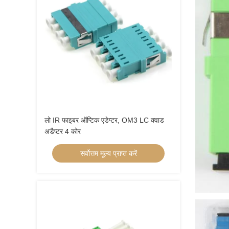
लो IR फाइबर ऑप्टिक एडेप्टर, OM3 LC क्वाड
अडैप्टर 4 कोर
सर्वोत्तम मूल्य प्राप्त करें