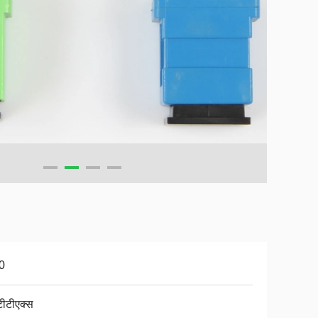
0
ीटीएक्स