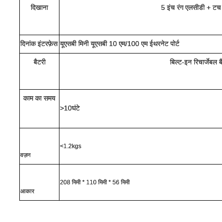
दिखाना
5 इंच रंग एलसीडी + टच 
दिनांक इंटरफ़ेस
यूएसबी मिनी यूएसबी 10 एम/100 एम ईथरनेट पोर्ट
बैटरी
बिल्ट-इन रिचार्जेबल ब
काम का समय
>10
घंटे
<1.2kgs
वज़न
208 मिमी * 110 मिमी * 56 मिमी
आकार