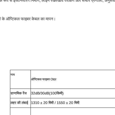
क रूप से इंजीनियरिंग निर्माण, लाइन रखरखाव परीक्षण और संचार प्रणाली, अनुस
ेणी के ऑप्टिकल फाइबर केबल का मापन।
नाम
ऑप्टिकल फाइबर Otdr
डानामिक रेंज
32dB/30dB(
100
किमी
)
लहर की लंबाई
1310 ± 20 मिमी / 1550 ± 20 मिमी