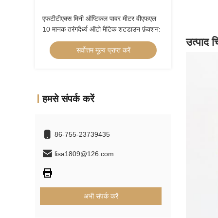
एफटीटीएक्स मिनी ऑप्टिकल पावर मीटर वीएफएल
10 मानक तरंगदैर्ध्य ऑटो मैटिक शटडाउन फ़ंक्शन:
उत्पाद च
सर्वोत्तम मूल्य प्राप्त करें
हमसे संपर्क करें
86-755-23739435
lisa1809@126.com
अभी संपर्क करें