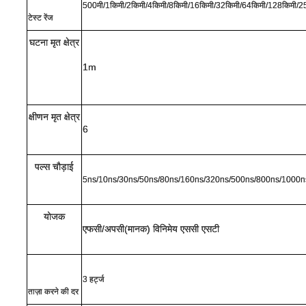
500मी/1किमी/2किमी/4किमी/8किमी/16किमी/32किमी/64किमी/128किमी/2
टेस्ट रेंज
घटना मृत क्षेत्र
1m
क्षीणन मृत क्षेत्र
6
पल्स चौड़ाई
5ns/10ns/30ns/50ns/80ns/160ns/320ns/500ns/800ns/1000
योजक
एफ
सी/अपसी
(
मानक
) विनिमेय एससी एसटी
3 हर्ट्ज
ताज़ा करने की दर