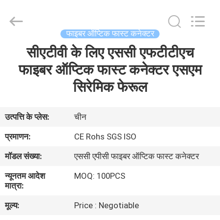
ऑप्टिक
फास्ट
कनेक्टर
आपूर्तिकर्ता.
Copyright
फाइबर ऑप्टिक फास्ट कनेक्टर
©
2021
-
सीएटीवी के लिए एससी एफटीटीएच
घर
2025
fibers-
optics.com.
फाइबर ऑप्टिक फास्ट कनेक्टर एसएम
All
Rights
उत्पादों
सिरेमिक फेरूल
Reserved.
Developed
by
ECER
हमारे
उत्पत्ति के प्लेस:
चीन
बारे
प्रमाणन:
CE Rohs SGS ISO
में
मॉडल संख्या:
एससी एपीसी फाइबर ऑप्टिक फास्ट कनेक्टर
न्यूनतम आदेश
MOQ: 100PCS
कारखाना
मात्रा:
भ्रमण
मूल्य:
Price : Negotiable