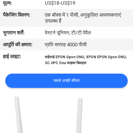
मूल्य:
US$18-US$19
गुणवत्ता
पैकेजिंग विवरण:
एक बॉक्स में 1 पीसी, अनुकूलित आवश्यकताएं
नियंत्रण
उपलब्ध हैं
भुगतान शर्तें:
वेस्टर्न यूनियन, टी/टी.पेपैल
संपर्क
आपूर्ति की क्षमता:
प्रति सप्ताह 4000 पीसी
करें
हाई लाइट:
,
,
वाईफाई EPON Gpon ONU
XPON EPON Gpon ONU
SC UPC Onu फाइबर डिवाइस
समाचार
सबसे अच्छी कीमत
मामलों
साइटमैप
गोपनीयता