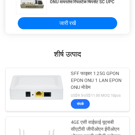
ONU वायरलेस रियलटेक चिपसेट SC UPC
जारी रखें
शीर्ष उत्पाद
SFF फाइबर 1.25G GPON
EPON ONU 1 LAN EPON
ONU मोडेम
US$9.5-US$11.00 MOQ:10pcs
संपर्क
4GE एसी वाईफ़ाई यूएसबी
सीएटीवी जीपीओएन ईपीओएन