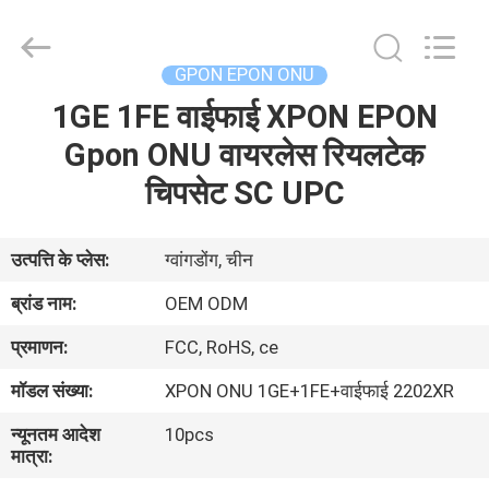
An
Jia
Technology
Co.,Ltd..
All
GPON EPON ONU
Rights
Reserved.
Developed
1GE 1FE वाईफाई XPON EPON
घर
by
ECER
Gpon ONU वायरलेस रियलटेक
उत्पादों
चिपसेट SC UPC
हमारे
उत्पत्ति के प्लेस:
ग्वांगडोंग, चीन
बारे
ब्रांड नाम:
OEM ODM
में
प्रमाणन:
FCC, RoHS, ce
मॉडल संख्या:
XPON ONU 1GE+1FE+वाईफाई 2202XR
कारखाना
न्यूनतम आदेश
10pcs
भ्रमण
मात्रा: