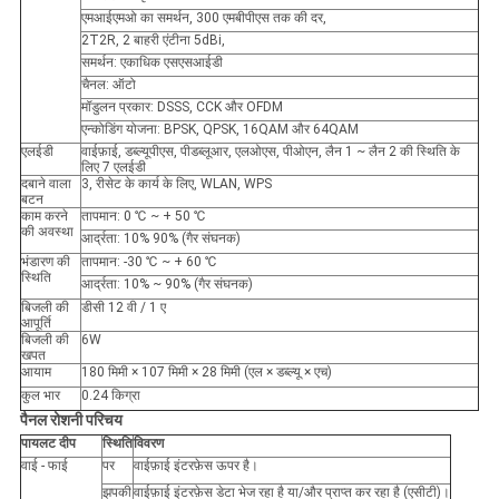
एमआईएमओ का समर्थन, 300 एमबीपीएस तक की दर,
2T2R, 2 बाहरी एंटीना 5dBi,
समर्थन: एकाधिक एसएसआईडी
चैनल: ऑटो
मॉडुलन प्रकार: DSSS, CCK और OFDM
एन्कोडिंग योजना: BPSK, QPSK, 16QAM और 64QAM
एलईडी
वाईफ़ाई, डब्ल्यूपीएस, पीडब्लूआर, एलओएस, पीओएन, लैन 1 ~ लैन 2 की स्थिति के
लिए 7 एलईडी
दबाने वाला
3, रीसेट के कार्य के लिए, WLAN, WPS
बटन
काम करने
तापमान: 0 ℃ ~ + 50 ℃
की अवस्था
आर्द्रता: 10% 90% (गैर संघनक)
भंडारण की
तापमान: -30 ℃ ~ + 60 ℃
स्थिति
आर्द्रता: 10% ~ 90% (गैर संघनक)
बिजली की
डीसी 12 वी / 1 ए
आपूर्ति
बिजली की
6W
खपत
आयाम
180 मिमी × 107 मिमी × 28 मिमी (एल × डब्ल्यू × एच)
कुल भार
0.24 किग्रा
पैनल रोशनी परिचय
पायलट दीप
स्थिति
विवरण
वाई - फाई
पर
वाईफ़ाई इंटरफ़ेस ऊपर है।
झपकी
वाईफ़ाई इंटरफ़ेस डेटा भेज रहा है या/और प्राप्त कर रहा है (एसीटी)।