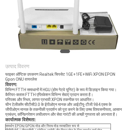
नीति
उत्पाद विवरण
फाइबर ऑप्टिक उपकरण Realtek चिपसेट 1GE+1FE+WiFi XPON EPON
Gpon ONU वायरलेस
विवरण:
विभिन्न FTTH समाधानों में HGU (होम गेटवे यूनिट) के रूप में डिज़ाइन किया गया।
कैरियर-क्लास FTTH एप्लिकेशन विभिन्न सेवाएं प्रदान करता है।
परिपक्व और स्थिर, लागत प्रभावी XPON तकनीक पर आधारित।
चीन टेलीकॉम सीटीसी3.0 के ईपीओएन मानक और आईटीयू-टीजी.984.एक्स के
जीपीओएन मानक के तकनीकी प्रदर्शन को पूरा करने के लिए उच्च विश्वसनीयता, आसान
प्रबंधन, कॉन्फ़िगरेशन लचीलापन और सेवा गारंटी की अच्छी गुणवत्ता को अपनाता है।
कार्यात्मक विशेषता:
समर्थन EPON/GPON मोड और स्विच मोड स्वचालित रूप से