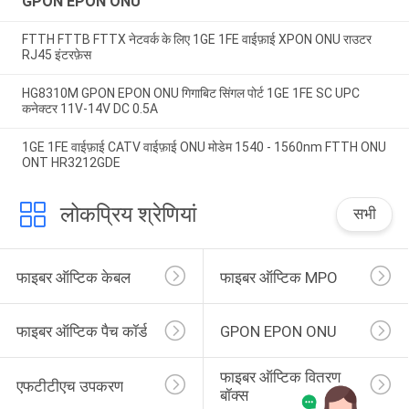
GPON EPON ONU
FTTH FTTB FTTX नेटवर्क के लिए 1GE 1FE वाईफ़ाई XPON ONU राउटर
RJ45 इंटरफ़ेस
HG8310M GPON EPON ONU गिगाबिट सिंगल पोर्ट 1GE 1FE SC UPC
कनेक्टर 11V-14V DC 0.5A
1GE 1FE वाईफ़ाई CATV वाईफ़ाई ONU मोडेम 1540 - 1560nm FTTH ONU
ONT HR3212GDE
लोकप्रिय श्रेणियां
सभी
फाइबर ऑप्टिक केबल
फाइबर ऑप्टिक MPO
फाइबर ऑप्टिक पैच कॉर्ड
GPON EPON ONU
फाइबर ऑप्टिक वितरण 
एफटीटीएच उपकरण
बॉक्स