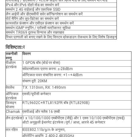
पीपीपीओई / डीएचसीपी / स्टेटिक आईपी और ब्रिज मोड के लिए समर्थन मार्ग मोड
IPv4 और IPv6 दोहरे मोड का समर्थन करें
समर्थन 2.4G वाईफ़ाई और एकाधिक SSID
लैन आईपी और डीएचसीपी सर्वर कॉन्फ़िगरेशन का समर्थन करें
पोर्ट मैपिंग और लूप-डिटेक्ट का समर्थन करें
फ़ायरवॉल फ़ंक्शन और एसीएल फ़ंक्शन का समर्थन करें
समर्थन IGMP स्नूपिंग / प्रॉक्सी मल्टीकास्ट सुविधा
समर्थन TR069 दूरस्थ विन्यास और रखरखाव
स्थिर प्रणाली को बनाए रखने के लिए सिस्टम ब्रेकडाउन रोकथाम के लिए विशेष डिजाइन
विशिष्टता:
मैं
तकनीकी
विवरण
वस्तु
पीओएन
1 GPON बॉब (बोर्ड पर बोसा)
इंटरफ़ेस
संवेदनशीलता प्राप्त करना: ≤-28dBm
ऑप्टिकल पावर संचारित करना: +1~+4dBm
संचरण दूरी: 20KM
वेवलेंथ
TX: 1310nm, RX: 1490nm
ऑप्टिकल
एससी/यूपीसी कनेक्टर
इंटरफ़ेस
डिजाइन
RTL9602C+RTL8192FR बॉब (RTL8290B)
योजना
Chamak
एसपीआई और फ्लैश 16 एमबी
लैन इंटरफ़ेस
1 x 10/100/1000 एमबीपीएस (जीई) और 1 एक्स 10/100 एमबीपीएस (एफई)
ऑटो अनुकूली ईथरनेट इंटरफेस।पूर्ण / आधा, आरजे 45 कनेक्टर
तार रहित
IEEE802.11b/g/n के अनुरूप,
ऑपरेटिंग आवृत्ति: 2.400-2.4835GHz