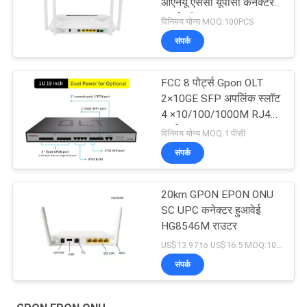
ओएनयू एससी यूपीसी कनेक्टर
20 किमी
विनिमय योग्य MOQ:100PCS
संपर्क
FCC 8 पोर्ट्स Gpon OLT
2×10GE SFP अपलिंक स्लॉट
4 ×10/100/1000M RJ45
अपलिंक
विनिमय योग्य MOQ:1 पीसी
संपर्क
20km GPON EPON ONU
SC UPC कनेक्टर हुआवेई
HG8546M राउटर
US$13.97 to US$16.5 MOQ:100 पीसी
संपर्क