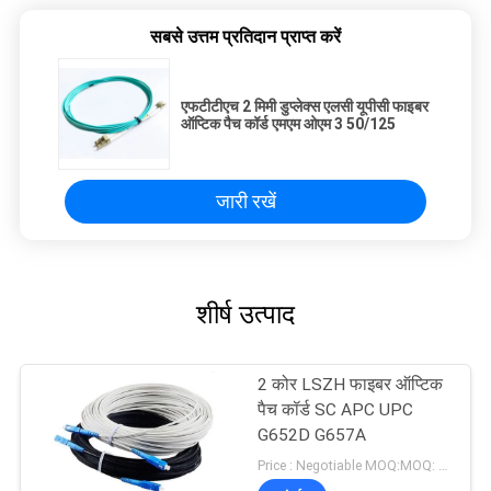
सबसे उत्तम प्रतिदान प्राप्त करें
एफटीटीएच 2 मिमी डुप्लेक्स एलसी यूपीसी फाइबर
ऑप्टिक पैच कॉर्ड एमएम ओएम 3 50/125
जारी रखें
शीर्ष उत्पाद
2 कोर LSZH फाइबर ऑप्टिक
पैच कॉर्ड SC APC UPC
G652D G657A
Price : Negotiable MOQ:MOQ: 100 PCS