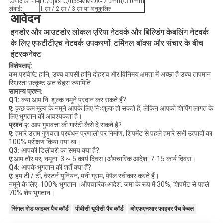
उत्पाद का नाम
LC/upc-LC/upc-MM-DX- 2.0mm/3.0mm
लंबाई:
1 एम / 2 एम / 3 एम या अनुकूलित
आवेदन
इनडोर और आउटडोर लोकल एरिया नेटवर्क और बिल्डिंग केबलिंग नेटवर्क 
के लिए एफटीटीएच नेटवर्क उपकरणों, टर्मिनल बॉक्स और संचार के बीच 
इंटरकनेक्ट
विशेषताएं:
कम प्रविष्टि हानि, उच्च वापसी हानि दोहराव और विनिमय क्षमता में अच्छा है उच्च तापमान
स्थिरता उत्कृष्ट अंत चेहरा ज्यामिति
सामान्य प्रश्न:
Q1:
क्या आप नि: शुल्क नमूने प्रदान कर सकते हैं?
ए:
कुछ कम मूल्य के नमूने आपके लिए निःशुल्क हो सकते हैं, लेकिन आपको शिपिंग लागत के
लिए भुगतान की आवश्यकता है।
प्रश्न २:
आप गुणवत्ता की गारंटी कैसे दे सकते हैं?
ए:
हमारे उत्तम गुणवत्ता प्रबंधन प्रणाली पर निर्माण, शिपमेंट से पहले हमारे सभी उत्पादों का
100% परीक्षण किया गया था।
Q3:
आपकी डिलीवरी का समय क्या है?
ए:
आम तौर पर, नमूना: 3 ~ 5 कार्य दिवस।औपचारिक आदेश: 7-15 कार्य दिवस।
Q4:
आपके भुगतान की शर्तें क्या हैं?
ए:
हम टी / टी, वेस्टर्न यूनियन, मनी ग्राम, पेपैल स्वीकार करते हैं।
नमूने के लिए: 100% भुगतान।औपचारिक आदेश: जमा के रूप में 30%, शिपमेंट से पहले
70% शेष भुगतान।
सिंगल मोड फाइबर पैच कॉर्ड
पीवीसी यूपीसी पैच कॉर्ड
ओएफएनआर फाइबर पैच केबल