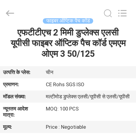
Jia
Technology
Co.,Ltd..
All
Rights
फाइबर ऑप्टिक पैच कॉर्ड
Reserved.
Developed
एफटीटीएच 2 मिमी डुप्लेक्स एलसी
घर
by
ECER
यूपीसी फाइबर ऑप्टिक पैच कॉर्ड एमएम
उत्पादों
ओएम 3 50/125
हमारे
उत्पत्ति के प्लेस:
चीन
बारे
प्रमाणन:
CE Rohs SGS ISO
में
मॉडल संख्या:
मल्टीमोड डुप्लेक्स एलसी/यूपीसी से एलसी/यूपीसी
न्यूनतम आदेश
MOQ: 100 PCS
कारखाना
मात्रा:
भ्रमण
मूल्य:
Price : Negotiable