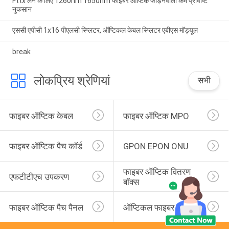
Fttx लैन के लिए 1260nm 1650nm फाइबर ऑप्टिक फाड़नेवाला कम प्रविष्टि
नुकसान
एससी एपीसी 1x16 पीएलसी स्प्लिटर, ऑप्टिकल केबल स्प्लिटर एबीएस मॉड्यूल
break
लोकप्रिय श्रेणियां
सभी
फाइबर ऑप्टिक केबल
फाइबर ऑप्टिक MPO
फाइबर ऑप्टिक पैच कॉर्ड
GPON EPON ONU
फाइबर ऑप्टिक वितरण 
एफटीटीएच उपकरण
बॉक्स
फाइबर ऑप्टिक पैच पैनल
ऑप्टिकल फाइबर पिगटेल