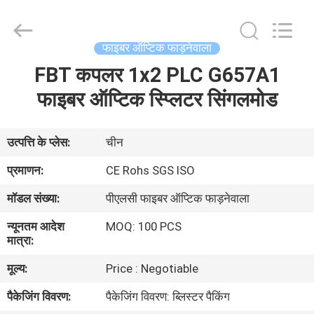
Jia
Technology
Co.,Ltd..
All
Rights
फाइबर ऑप्टिक फाड़नेवाला
Reserved.
Developed
FBT कपलर 1x2 PLC G657A1
घर
by
ECER
फाइबर ऑप्टिक स्प्लिटर सिंगलमोड
उत्पादों
उत्पत्ति के प्लेस:
चीन
हमारे
प्रमाणन:
CE Rohs SGS ISO
बारे
मॉडल संख्या:
पीएलसी फाइबर ऑप्टिक फाड़नेवाला
में
न्यूनतम आदेश
MOQ: 100 PCS
मात्रा:
कारखाना
मूल्य:
Price : Negotiable
भ्रमण
पैकेजिंग विवरण:
पैकेजिंग विवरण: ब्लिस्टर पैकिंग