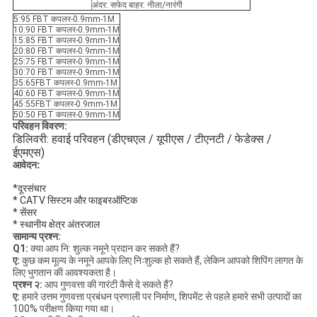
अंदर: सफेद बाहर: नीला/नारंगी
5:95 FBT कपलर-0.9mm-1M
10:90 FBT कपलर-0.9mm-1M
15:85 FBT कपलर-0.9mm-1M
20:80 FBT कपलर-0.9mm-1M
25:75 FBT कपलर-0.9mm-1M
30:70 FBT कपलर-0.9mm-1M
35:65FBT कपलर-0.9mm-1M
40:60 FBT कपलर-0.9mm-1M
45:55FBT कपलर-0.9mm-1M
50:50 FBT कपलर-0.9mm-1M
परिवहन विवरण:
डिलिवरी: हवाई परिवहन (डीएचएल / यूपीएस / टीएनटी / फेडेक्स / 
ईएमएस)
आवेदन:
*दूरसंचार 
* CATV सिस्टम और फाइबरऑप्टिक 
* सेंसर 
* स्थानीय क्षेत्र अंतरजाल
सामान्य प्रश्न:
Q1:
क्या आप नि: शुल्क नमूने प्रदान कर सकते हैं?
ए:
कुछ कम मूल्य के नमूने आपके लिए निःशुल्क हो सकते हैं, लेकिन आपको शिपिंग लागत के
लिए भुगतान की आवश्यकता है।
प्रश्न २:
आप गुणवत्ता की गारंटी कैसे दे सकते हैं?
ए:
हमारे उत्तम गुणवत्ता प्रबंधन प्रणाली पर निर्माण, शिपमेंट से पहले हमारे सभी उत्पादों का
100% परीक्षण किया गया था।