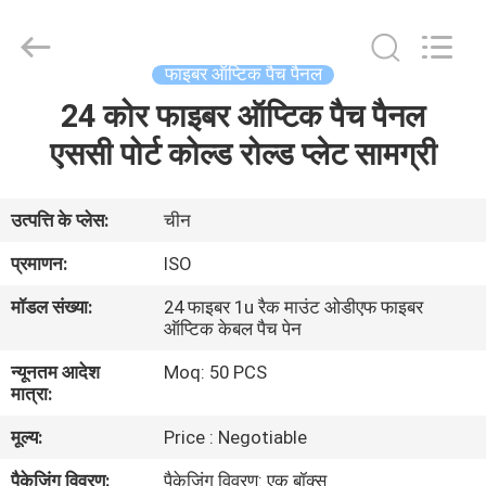
एडाप्टर
पैनल
supplier.
Copyright
©
फाइबर ऑप्टिक पैच पैनल
2021
-
2025
24 कोर फाइबर ऑप्टिक पैच पैनल
घर
Shenzhen
Hong
An
एससी पोर्ट कोल्ड रोल्ड प्लेट सामग्री
Jia
Technology
उत्पादों
Co.,Ltd..
All
Rights
उत्पत्ति के प्लेस:
चीन
Reserved.
Developed
हमारे
by
प्रमाणन:
ISO
ECER
बारे
मॉडल संख्या:
24 फाइबर 1u रैक माउंट ओडीएफ फाइबर
में
ऑप्टिक केबल पैच पेन
न्यूनतम आदेश
Moq: 50 PCS
मात्रा:
कारखाना
भ्रमण
मूल्य:
Price : Negotiable
पैकेजिंग विवरण:
पैकेजिंग विवरण: एक बॉक्स