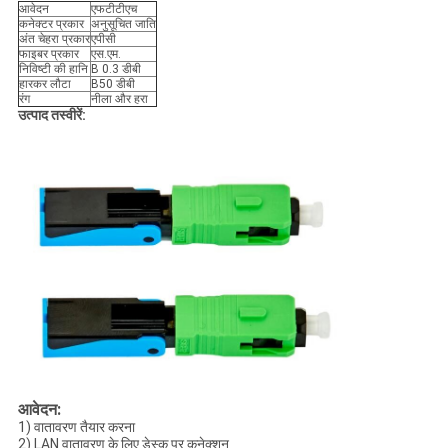
आवेदन
एफटीटीएच
कनेक्टर प्रकार
अनुसूचित जाति
अंत चेहरा प्रकार
एपीसी
फाइबर प्रकार
एस.एम.
निविष्टी की हानि
B 0.3 डीबी
हारकर लौटा
B50 डीबी
रंग
नीला और हरा
उत्पाद तस्वीरें:
आवेदन:
1) वातावरण तैयार करना
2) LAN वातावरण के लिए डेस्क पर कनेक्शन