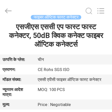
An
Jia
Technology
Co.,Ltd..
All
फाइबर ऑप्टिक फास्ट कनेक्टर
Rights
Reserved.
Developed
एसजीएस एससी एप फास्ट फास्ट
घर
by
ECER
कनेक्टर, 50dB क्विक कनेक्ट फाइबर
उत्पादों
ऑप्टिक कनेक्टर्स
हमारे
उत्पत्ति के प्लेस:
चीन
बारे
प्रमाणन:
CE Rohs SGS ISO
में
मॉडल संख्या:
एससी एपीसी फाइबर ऑप्टिक फास्ट कनेक्टर
न्यूनतम आदेश
MOQ: 100 PCS
कारखाना
मात्रा:
भ्रमण
मूल्य:
Price : Negotiable