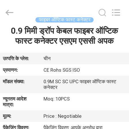
An
Jia
Technology
Co.,Ltd..
All
फाइबर ऑप्टिक फास्ट कनेक्टर
Rights
Reserved.
Developed
0.9 मिमी ड्रॉप केबल फाइबर ऑप्टिक
घर
by
ECER
फास्ट कनेक्टर एसएम एससी अपक
उत्पादों
उत्पत्ति के प्लेस:
चीन
हमारे
प्रमाणन:
CE Rohs SGS ISO
बारे
मॉडल संख्या:
0.9M SC SC UPC फाइबर ऑप्टिक फास्ट
में
कनेक्टर
न्यूनतम आदेश
Moq: 10PCS
मात्रा:
कारखाना
भ्रमण
मूल्य:
Price : Negotiable
पैकेजिंग विवरण:
पैकेजिंग विवरण: आपके अनुरोध द्वारा