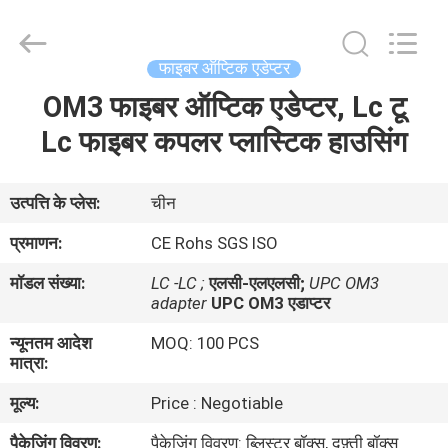
Hong
An
Jia
Technology
Co.,Ltd..
फाइबर ऑप्टिक एडेप्टर
All
Rights
OM3 फाइबर ऑप्टिक एडेप्टर, Lc टू
घर
Reserved.
Developed
by
Lc फाइबर कपलर प्लास्टिक हाउसिंग
ECER
उत्पादों
उत्पत्ति के प्लेस:
चीन
हमारे
प्रमाणन:
CE Rohs SGS ISO
बारे
मॉडल संख्या:
LC -LC ;
एलसी-एलएलसी;
UPC OM3
में
adapter
UPC OM3 एडाप्टर
न्यूनतम आदेश
MOQ: 100 PCS
मात्रा:
कारखाना
भ्रमण
मूल्य:
Price : Negotiable
पैकेजिंग विवरण:
पैकेजिंग विवरण: ब्लिस्टर बॉक्स, दफ़्ती बॉक्स