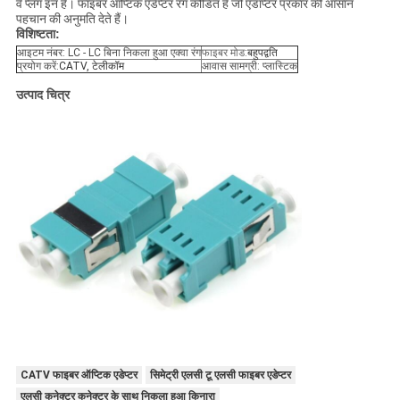
वे प्लग इन हैं। फाइबर ऑप्टिक एडेप्टर रंग कोडित हैं जो एडाप्टर प्रकार की आसान
पहचान की अनुमति देते हैं।
विशिष्टता:
आइटम नंबर: LC - LC बिना निकला हुआ एक्वा रंग
फाइबर मोड:
बहुपद्वति
प्रयोग करें:
CATV, टेलीकॉम
आवास सामग्री: प्लास्टिक
उत्पाद चित्र
CATV फाइबर ऑप्टिक एडेप्टर
सिमेट्री एलसी टू एलसी फाइबर एडेप्टर
एलसी कनेक्टर कनेक्टर के साथ निकला हुआ किनारा