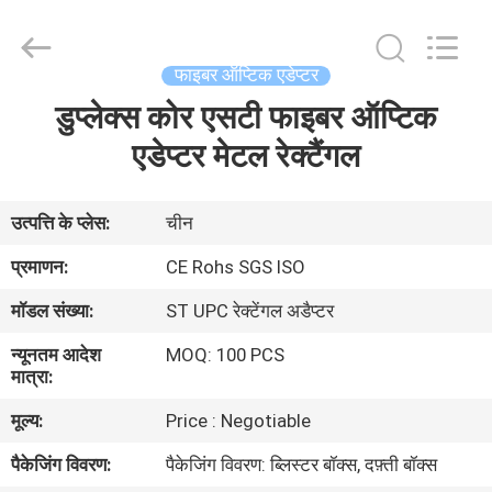
Jia
Technology
Co.,Ltd..
All
Rights
फाइबर ऑप्टिक एडेप्टर
Reserved.
Developed
डुप्लेक्स कोर एसटी फाइबर ऑप्टिक
घर
by
ECER
एडेप्टर मेटल रेक्टैंगल
उत्पादों
उत्पत्ति के प्लेस:
चीन
हमारे
प्रमाणन:
CE Rohs SGS ISO
बारे
मॉडल संख्या:
ST UPC रेक्टेंगल अडैप्टर
में
न्यूनतम आदेश
MOQ: 100 PCS
मात्रा:
कारखाना
मूल्य:
Price : Negotiable
भ्रमण
पैकेजिंग विवरण:
पैकेजिंग विवरण: ब्लिस्टर बॉक्स, दफ़्ती बॉक्स