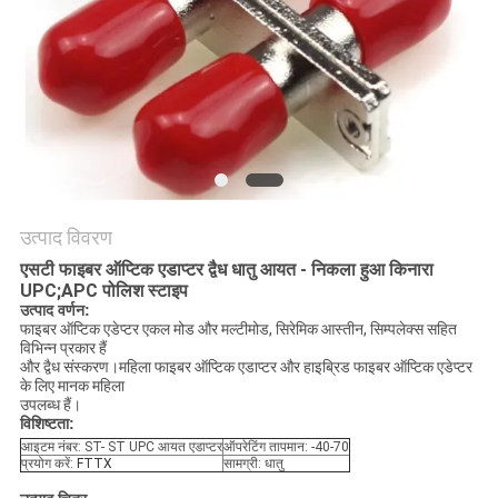
नीति
उत्पाद विवरण
एसटी फाइबर ऑप्टिक एडाप्टर द्वैध धातु आयत - निकला हुआ किनारा
UPC;APC पोलिश स्टाइप
उत्पाद वर्णन:
फाइबर ऑप्टिक एडेप्टर एकल मोड और मल्टीमोड, सिरेमिक आस्तीन, सिम्पलेक्स सहित
विभिन्न प्रकार हैं
और द्वैध संस्करण।महिला फाइबर ऑप्टिक एडाप्टर और हाइब्रिड फाइबर ऑप्टिक एडेप्टर
के लिए मानक महिला
उपलब्ध हैं।
विशिष्टता:
आइटम नंबर: ST- ST UPC आयत एडाप्टर
ऑपरेटिंग तापमान: -40-70
प्रयोग करें:
FTTX
सामग्री: धातु