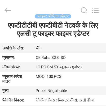
Jia
Technology
Co.,Ltd..
All
Rights
फाइबर ऑप्टिक एडेप्टर
Reserved.
Developed
एफटीटीटीबी एफटीबीटी नेटवर्क के लिए
घर
by
ECER
एलसी टू फाइबर फाइबर एडेप्टर
उत्पादों
उत्पत्ति के प्लेस:
चीन
हमारे
प्रमाणन:
CE Rohs SGS ISO
बारे
मॉडल संख्या:
LC PC SM SX ब्लू कलर एडॉप्टर
में
न्यूनतम आदेश
MOQ: 100 PCS
मात्रा:
कारखाना
मूल्य:
Price : Negotiable
भ्रमण
पैकेजिंग विवरण:
पैकेजिंग विवरण: ब्लिस्टर बॉक्स, दफ़्ती बॉक्स