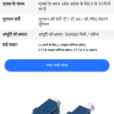
प्रसव के समय:
प्रसव के समय: थोक आदेश के लिए 5 से 10 दिनों
गुणवत्ता
का है
नियंत्रण
भुगतान शर्तें:
भुगतान की शर्तें: टी / टी, एल / सी, पेपैल, वेस्टर्न
यूनियन
संपर्क
आपूर्ति की क्षमता:
आपूर्ति की क्षमता: 500000 पीसी / महीना
करें
हाई लाइट:
,
Lc करने के लिए Lc फाइबर ऑप्टिक एडेप्टर
,
FTTB फाइबर ऑप्टिक एडेप्टर
FTTX lc lc एडाप्टर
समाचार
सबसे अच्छी कीमत
मामलों
साइटमैप
गोपनीयता