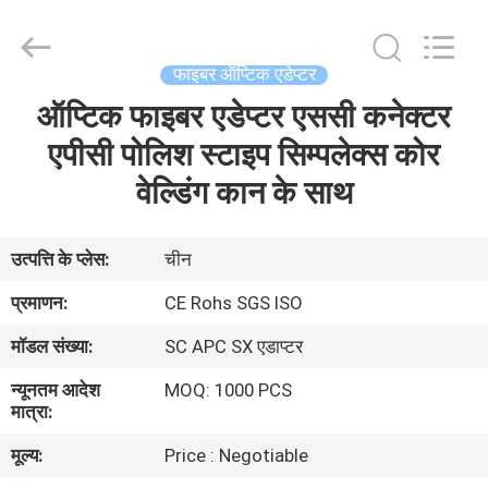
एडेप्टर
आपूर्तिकर्ता.
Copyright
©
2021
फाइबर ऑप्टिक एडेप्टर
-
2025
fibers-
ऑप्टिक फाइबर एडेप्टर एससी कनेक्टर
घर
optics.com.
All
Rights
एपीसी पोलिश स्टाइप सिम्पलेक्स कोर
Reserved.
Developed
उत्पादों
वेल्डिंग कान के साथ
by
ECER
हमारे
उत्पत्ति के प्लेस:
चीन
बारे
प्रमाणन:
CE Rohs SGS ISO
में
मॉडल संख्या:
SC APC SX एडाप्टर
न्यूनतम आदेश
MOQ: 1000 PCS
कारखाना
मात्रा:
भ्रमण
मूल्य:
Price : Negotiable