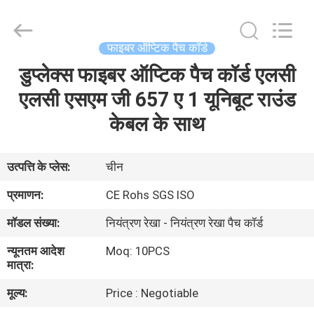
पैच
कॉर्ड
आपूर्तिकर्ता.
Copyright
©
फाइबर ऑप्टिक पैच कॉर्ड
2021
-
2025
डुप्लेक्स फाइबर ऑप्टिक पैच कॉर्ड एलसी
घर
fibers-
optics.com.
All
एलसी एसएम जी 657 ए 1 यूनिबूट राउंड
Rights
Reserved.
उत्पादों
केबल के साथ
Developed
by
ECER
हमारे
उत्पत्ति के प्लेस:
चीन
बारे
प्रमाणन:
CE Rohs SGS ISO
में
मॉडल संख्या:
नियंत्रण रेखा - नियंत्रण रेखा पैच कॉर्ड
न्यूनतम आदेश
Moq: 10PCS
कारखाना
मात्रा:
भ्रमण
मूल्य:
Price : Negotiable