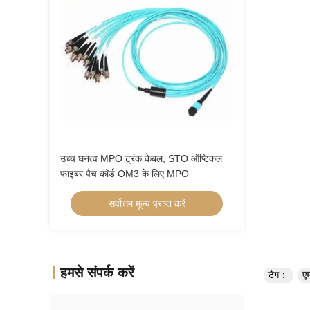
उच्च घनत्व MPO ट्रंक केबल, STO ऑप्टिकल
फाइबर पैच कॉर्ड OM3 के लिए MPO
सर्वोत्तम मूल्य प्राप्त करें
हमसे संपर्क करें
टैग：
ए