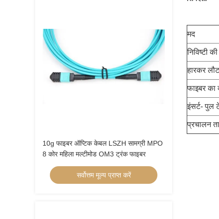
मद
निविष्टी की
हारकर लौट
फाइबर का व
इंसर्ट- पुल ट
प्रचालन त
10g फाइबर ऑप्टिक केबल LSZH सामग्री MPO
8 कोर महिला मल्टीमोड OM3 ट्रंक फाइबर
सर्वोत्तम मूल्य प्राप्त करें