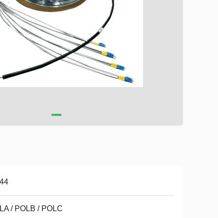
144
LA / POLB / POLC