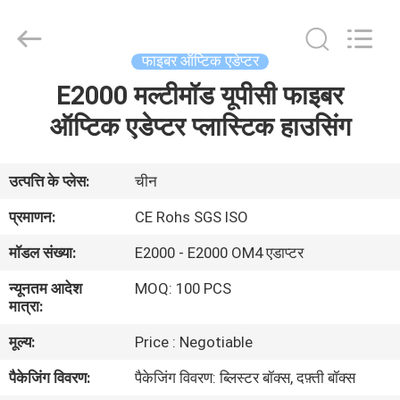
एडेप्टर
supplier.
Copyright
©
2021
फाइबर ऑप्टिक एडेप्टर
-
2025
Shenzhen
E2000 मल्टीमॉड यूपीसी फाइबर
घर
Hong
An
Jia
ऑप्टिक एडेप्टर प्लास्टिक हाउसिंग
Technology
Co.,Ltd..
उत्पादों
All
Rights
Reserved.
उत्पत्ति के प्लेस:
चीन
Developed
by
हमारे
ECER
प्रमाणन:
CE Rohs SGS ISO
बारे
मॉडल संख्या:
E2000 - E2000 OM4 एडाप्टर
में
न्यूनतम आदेश
MOQ: 100 PCS
मात्रा:
कारखाना
मूल्य:
Price : Negotiable
भ्रमण
पैकेजिंग विवरण:
पैकेजिंग विवरण: ब्लिस्टर बॉक्स, दफ़्ती बॉक्स