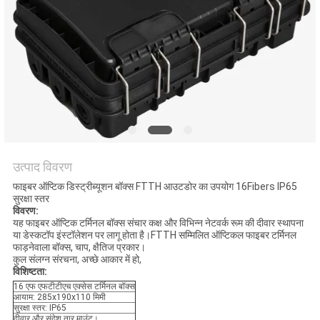
नीति
उत्पाद विवरण
फाइबर ऑप्टिक डिस्ट्रीब्यूशन बॉक्स FTTH आउटडोर का उपयोग 16Fibers IP65
सुरक्षा स्तर
विवरण:
यह फाइबर ऑप्टिक टर्मिनल बॉक्स संचार कक्ष और विभिन्न नेटवर्क रूम की दीवार स्थापना
या डेस्कटॉप इंस्टॉलेशन पर लागू होता है।FTTH सम्मिलित ऑप्टिकल फाइबर टर्मिनल
फाड़नेवाला बॉक्स, चाप, क्षैतिज प्रकार।
कुल संलग्न संरचना, अच्छे आकार में हो,
विशिष्टता:
16 एफ एफटीटीएच एक्सेस टर्मिनल बॉक्स
आयाम: 285x190x110 मिमी
सुरक्षा स्तर: IP65
दीवार और संदेश तार माउंट।