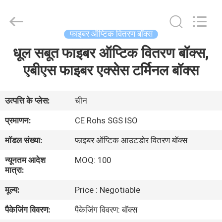
फाइबर
वितरण
बॉक्स
supplier.
Copyright
फाइबर ऑप्टिक वितरण बॉक्स
©
2021
-
धूल सबूत फाइबर ऑप्टिक वितरण बॉक्स,
घर
2025
Shenzhen
Hong
एबीएस फाइबर एक्सेस टर्मिनल बॉक्स
An
Jia
उत्पादों
Technology
Co.,Ltd..
All
उत्पत्ति के प्लेस:
चीन
Rights
Reserved.
हमारे
Developed
प्रमाणन:
CE Rohs SGS ISO
by
बारे
ECER
मॉडल संख्या:
फाइबर ऑप्टिक आउटडोर वितरण बॉक्स
में
न्यूनतम आदेश
MOQ: 100
मात्रा:
कारखाना
मूल्य:
Price : Negotiable
भ्रमण
पैकेजिंग विवरण:
पैकेजिंग विवरण: बॉक्स